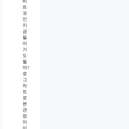
비
트
코
인
지
금
들
어
가
도
될
까?
로
그
차
트
로
본
관
점
아
이