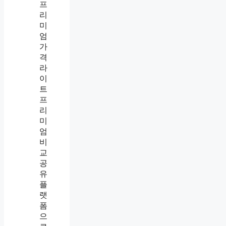
프
리
미
엄
가
격
라
이
트
프
리
미
엄
비
교
공
유
플
랫
폼
으