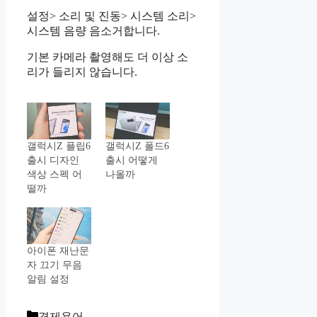
설정> 소리 및 진동> 시스템 소리>
시스템 음량 음소거합니다.
기본 카메라 촬영해도 더 이상 소
리가 들리지 않습니다.
갤럭시Z 플립6
갤럭시Z 폴드6
출시 디자인
출시 어떻게
색상 스펙 어
나올까
떨까
아이폰 재난문
자 끄기 무음
알림 설정
Categories
경제용어