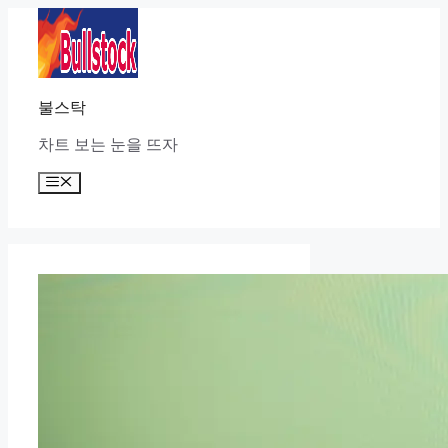
Skip
to
content
불스탁
차트 보는 눈을 뜨자
Menu