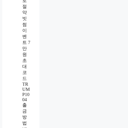
로
절
약
빗
썸
이
벤
트 7
만
원
초
대
코
드
TR
UM
P10
04
출
금
방
법