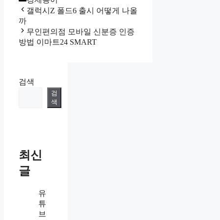
갤럭시Z 폴드6 출시 어떻게 나올
까
무인편의점 모바일 신분증 인증
방법 이마트24 SMART
검색
검
색
최신
글
유
튜
브