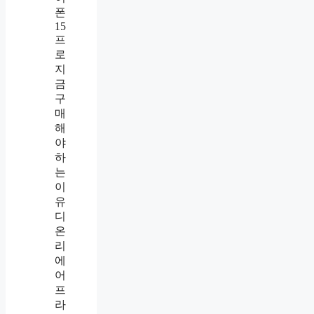
폰
15
프
로
지
금
구
매
해
야
하
는
이
유
디
온
리
에
어
프
라