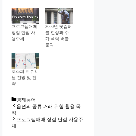
2000년 닷컴버
프로그램매매
블 현상과 주
장점 단점 사
가 폭락 버블
용주체
붕괴
코스피 지수 6
월 전망 및 전
략
Categories
경제용어
옵션의 종류 거래 위험 활용 목
적
프로그램매매 장점 단점 사용주
체