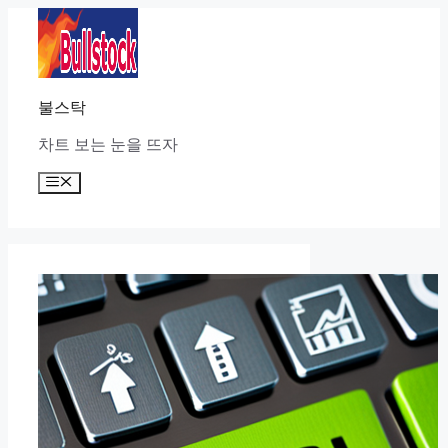
Skip
to
content
불스탁
차트 보는 눈을 뜨자
Menu