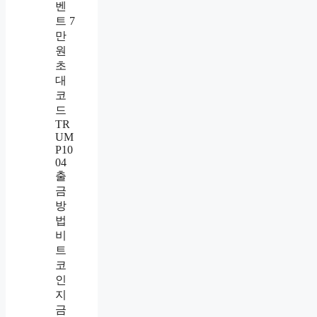
벤
트 7
만
원
초
대
코
드
TR
UM
P10
04
출
금
방
법
비
트
코
인
지
금