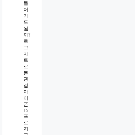
들
어
가
도
될
까?
로
그
차
트
로
본
관
점
아
이
폰
15
프
로
지