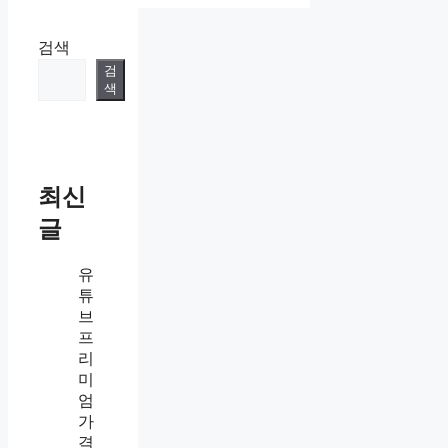
검색
검
색
최신
글
유
튜
브
프
리
미
엄
가
격