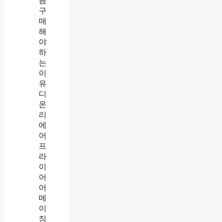
금
구
매
해
야
하
는
이
유
디
온
리
에
어
프
라
이
어
어
메
이
징