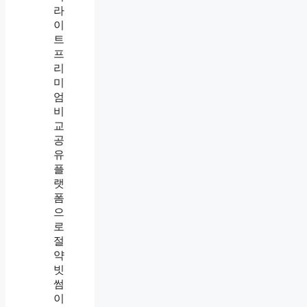
라
이
트
프
리
미
엄
비
교
공
유
플
랫
폼
으
로
절
약
빗
썸
이